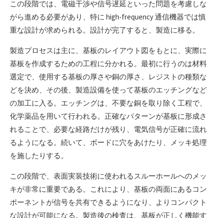
この段階では、電磁干渉や信号遅延といった問題を考慮しな
がら進める必要があり、特に high-frequency 通信機器では慎
重な設計が求められる。設計が完了すると、製造に移る。
製造プロセスは主に、基板のレイアウト図をもとに、実際に
基板を作成するための工程に分かれる。最初に行うのは材料
選定で、使用する基板の厚さや銅の厚さ、レジストの種類な
どを決め、その後、製造設備を使って基板のエッチングなど
の加工に入る。エッチングは、不要な銅を取り除く工程で、
化学薬品を用いて行われる。正確なパターンが基板に形成さ
れることで、必要な経路だけが残り、電気信号が正確に流れ
るようになる。続いて、ボードに穴をあけたり、メッキ処理
を施したりする。
この段階で、表面実装技術に使われるスルーホールへのメッ
キが非常に重要である。これにより、基板の両面にあるコン
ポーネントが信号を共有できるようになり、よりコンパクト
な設計が可能になる。製造後の検査は、基板が正しく機能す