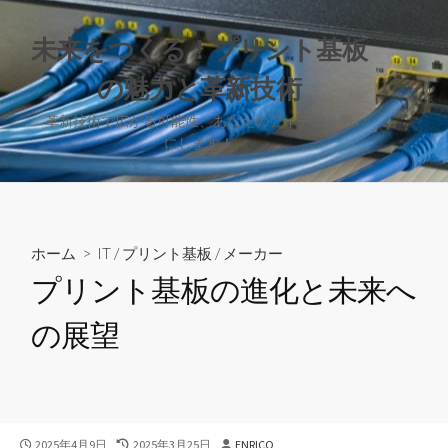
コ
ン
未来をつくる！プリント基板
テ
の魅力と革新技術
ン
検
ツ
索
革新技術で広がる可能性、あなたのアイデアを形
へ
切
にします！
り
ス
替
キ
え
ッ
プ
ホーム
>
IT
/
プリント基板
/
メーカー
プリント基板の進化と未来へ
の展望
公
最
投
2025年4月9日
2025年3月25日
ENRICO