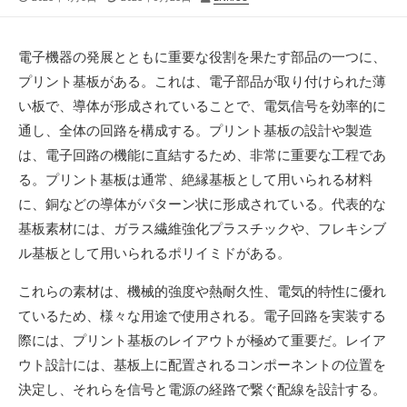
開
終
稿
日
更
者
新
電子機器の発展とともに重要な役割を果たす部品の一つに、
日
プリント基板がある。
これは、電子部品が取り付けられた薄
い板で、導体が形成されていることで、電気信号を効率的に
通し、全体の回路を構成する。プリント基板の設計や製造
は、電子回路の機能に直結するため、非常に重要な工程であ
る。プリント基板は通常、絶縁基板として用いられる材料
に、銅などの導体がパターン状に形成されている。代表的な
基板素材には、ガラス繊維強化プラスチックや、フレキシブ
ル基板として用いられるポリイミドがある。
これらの素材は、機械的強度や熱耐久性、電気的特性に優れ
ているため、様々な用途で使用される。電子回路を実装する
際には、プリント基板のレイアウトが極めて重要だ。レイア
ウト設計には、基板上に配置されるコンポーネントの位置を
決定し、それらを信号と電源の経路で繋ぐ配線を設計する。