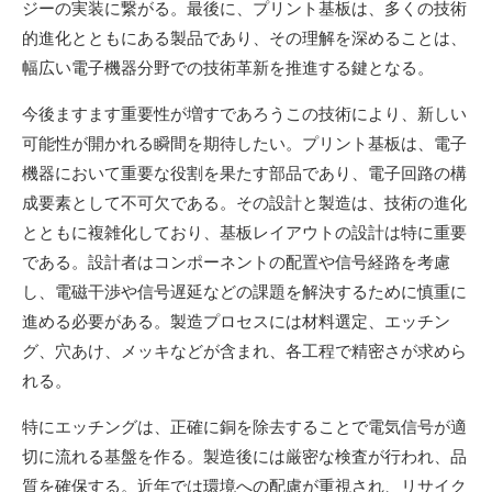
ジーの実装に繋がる。最後に、プリント基板は、多くの技術
的進化とともにある製品であり、その理解を深めることは、
幅広い電子機器分野での技術革新を推進する鍵となる。
今後ますます重要性が増すであろうこの技術により、新しい
可能性が開かれる瞬間を期待したい。プリント基板は、電子
機器において重要な役割を果たす部品であり、電子回路の構
成要素として不可欠である。その設計と製造は、技術の進化
とともに複雑化しており、基板レイアウトの設計は特に重要
である。設計者はコンポーネントの配置や信号経路を考慮
し、電磁干渉や信号遅延などの課題を解決するために慎重に
進める必要がある。製造プロセスには材料選定、エッチン
グ、穴あけ、メッキなどが含まれ、各工程で精密さが求めら
れる。
特にエッチングは、正確に銅を除去することで電気信号が適
切に流れる基盤を作る。製造後には厳密な検査が行われ、品
質を確保する。近年では環境への配慮が重視され、リサイク