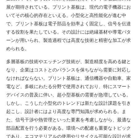
展が期待されている。プリント基板は、現代の電子機器にお
いてその核心的存在といえる。小型化と高性能化が進む中
で、プリント基板は電子部品を効率よく固定し、信号を伝達
する役割を果たしている。その設計には絶縁基材や導電パタ
ーンが用いられ、製造過程では高度な技術と精密な加工が求
められる。
多層基板の技術やエッチング技術が、製造精度を高める鍵と
なり、企業はコストとのバランスを保ちながら需要に対応し
なければならない。プリント基板は、通信機器や自動車、家
電など、多岐にわたる分野で使用されており、特にスマート
デバイスの普及に伴い、超小型基板の需要が急増している。
しかし、こうした小型化のトレンドは新たな設計課題を引き
起こし、設計者にはより高度な専門知識が求められる。ま
た、信号干渉や熱管理といった要素を考慮しながら、最適な
部品配置を行う必要がある。環境への配慮も重要なトピック
であり、エコマテリアルの使用やリサイクル可能な設計が求