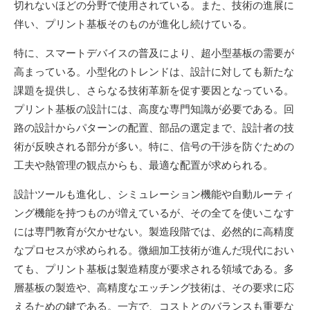
切れないほどの分野で使用されている。また、技術の進展に
伴い、プリント基板そのものが進化し続けている。
特に、スマートデバイスの普及により、超小型基板の需要が
高まっている。小型化のトレンドは、設計に対しても新たな
課題を提供し、さらなる技術革新を促す要因となっている。
プリント基板の設計には、高度な専門知識が必要である。回
路の設計からパターンの配置、部品の選定まで、設計者の技
術が反映される部分が多い。特に、信号の干渉を防ぐための
工夫や熱管理の観点からも、最適な配置が求められる。
設計ツールも進化し、シミュレーション機能や自動ルーティ
ング機能を持つものが増えているが、その全てを使いこなす
には専門教育が欠かせない。製造段階では、必然的に高精度
なプロセスが求められる。微細加工技術が進んだ現代におい
ても、プリント基板は製造精度が要求される領域である。多
層基板の製造や、高精度なエッチング技術は、その要求に応
えるための鍵である。一方で、コストとのバランスも重要な