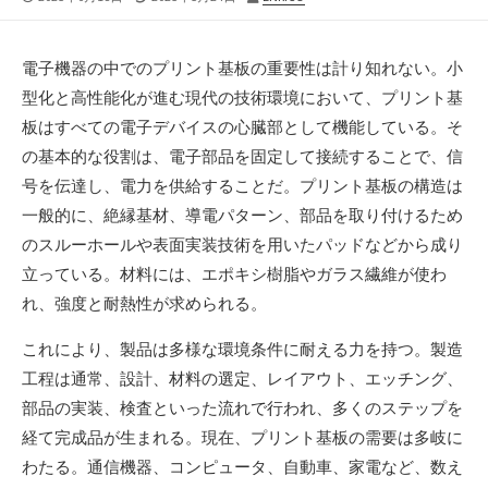
開
終
稿
日
更
者
新
電子機器の中でのプリント基板の重要性は計り知れない。
小
日
型化と高性能化が進む現代の技術環境において、プリント基
板はすべての電子デバイスの心臓部として機能している。そ
の基本的な役割は、電子部品を固定して接続することで、信
号を伝達し、電力を供給することだ。プリント基板の構造は
一般的に、絶縁基材、導電パターン、部品を取り付けるため
のスルーホールや表面実装技術を用いたパッドなどから成り
立っている。材料には、エポキシ樹脂やガラス繊維が使わ
れ、強度と耐熱性が求められる。
これにより、製品は多様な環境条件に耐える力を持つ。製造
工程は通常、設計、材料の選定、レイアウト、エッチング、
部品の実装、検査といった流れで行われ、多くのステップを
経て完成品が生まれる。現在、プリント基板の需要は多岐に
わたる。通信機器、コンピュータ、自動車、家電など、数え