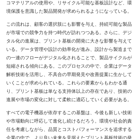
コマテリアルの使用や、リサイクル可能な基板設計など、環
境保護を意識した製品開発が求められるようになっている。
この流れは、顧客の選択肢にも影響を与え、持続可能な製品
が市場での競争力を持つ時代が訪れつつある。さらに、デジ
タル化の進展は、プリント基板の開発に大きな影響を与えて
いる。データ管理や設計の効率化が進み、設計から製造まで
の一連のフローがデジタル化されることで、製品サイクルが
短縮される傾向にある。このプロセスの中で、企業はデータ
解析技術を活用し、不具合の早期発見や改善提案に生かして
いくことが求められている。これらの要素からもわかる通
り、プリント基板は単なる支持体以上の存在であり、技術の
進展や市場の変化に対して柔軟に適応していく必要がある。
すべての電子機器が依存するこの基盤は、今後も新しい技術
や市場動向に呼応して進化し続けるだろう。環境や社会的責
任を考慮しながら、品質とコストパフォーマンスを追求する
企業の中で、より良い未来を見据えたプリント基板技術の発