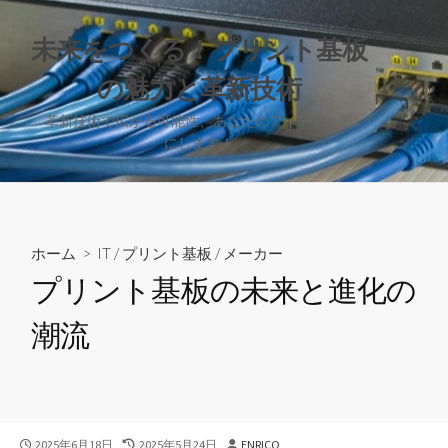
コ
ン
未来をつくる！プリント基板
テ
の魅力と革新技術
ン
検
ツ
索
革新技術で広がる可能性、あなたのアイデアを形
へ
切
にします！
り
ス
替
キ
え
ッ
プ
ホーム
>
IT
/
プリント基板
/
メーカー
プリント基板の未来と進化の
潮流
公
最
投
2025年6月18日
2025年5月24日
ENRICO