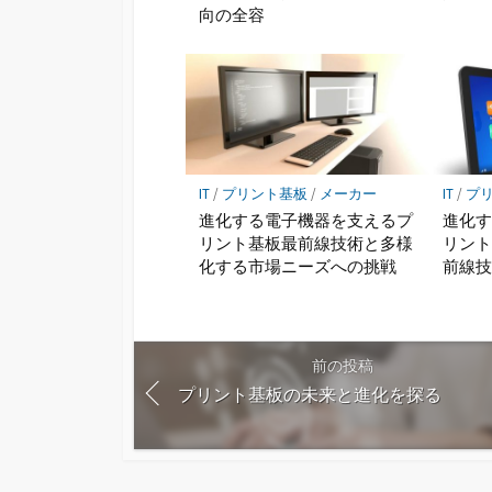
向の全容
IT
/
プリント基板
/
メーカー
IT
/
プ
進化する電子機器を支えるプ
進化
リント基板最前線技術と多様
リン
化する市場ニーズへの挑戦
前線
前の投稿
プリント基板の未来と進化を探る