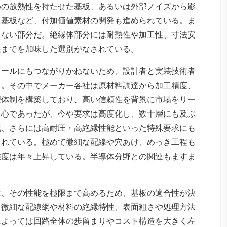
めの放熱性を持たせた基板、あるいは外部ノイズから影
た基板など、付加価値素材の開発も進められている。ま
きない部分だ。絶縁体部分には耐熱性や加工性、寸法安
限までを加味した選別がなされている。
コールにもつながりかねないため、設計者と実装技術者
る。その中でメーカー各社は原材料調達から加工精度、
理体制を構築しており、高い信頼性を背景に市場をリー
中心であったが、今や要求は高度化し、数十層にも及ぶ
化、さらには高耐圧・高絶縁性能といった特殊要求にも
られている。極めて微細な配線や穴あけ、めっき工程も
難度は年々上昇している。半導体分野との関連もますま
は、その性能を極限まで高めるため、基板の適合性が決
、微細な配線網や材料の絶縁特性、表面粗さや処理方法
によっては回路全体の歩留まりやコスト構造を大きく左