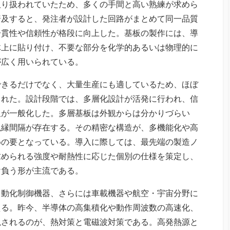
取り扱われていたため、多くの手間と高い熟練が求めら
普及すると、発注者が設計した回路がまとめて同一品質
一貫性や信頼性が格段に向上した。基板の製作には、導
体上に貼り付け、不要な部分を化学的あるいは物理的に
が広く用いられている。
できるだけでなく、大量生産にも適しているため、ほぼ
された。設計段階では、多層化設計が活発に行われ、信
板が一般化した。多層基板は外観からは分かりづらい
絶縁間隔が存在する。その精密な構造が、多機能化や高
めの要となっている。導入に際しては、最先端の製造ノ
求められる強度や耐熱性に応じた個別の仕様を策定し、
け負う形が主流である。
自動化制御機器、さらには車載機器や航空・宇宙分野に
える。昨今、半導体の高集積化や動作周波数の高速化、
視されるのが、熱対策と電磁波対策である。高発熱源と