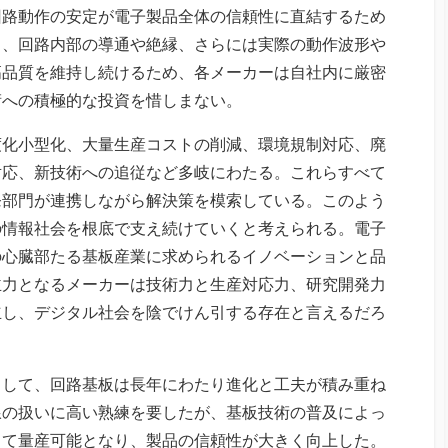
回路動作の安定が電子製品全体の信頼性に直結するため
く、回路内部の導通や絶縁、さらには実際の動作波形や
高品質を維持し続けるため、各メーカーは自社内に厳密
術への積極的な投資を惜しまない。
度化小型化、大量生産コストの削減、環境規制対応、廃
対応、新技術への追従など多岐にわたる。これらすべて
発部門が連携しながら解決策を模索している。このよう
の情報社会を根底で支え続けていくと考えられる。電子
の心臓部たる基板産業に求められるイノベーションと品
主力となるメーカーは技術力と生産対応力、研究開発力
立し、デジタル社会を陰でけん引する存在と言えるだろ
として、回路基板は長年にわたり進化と工夫が積み重ね
線の扱いに高い熟練を要したが、基板技術の普及によっ
して量産可能となり、製品の信頼性が大きく向上した。