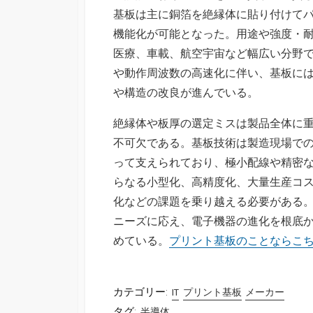
基板は主に銅箔を絶縁体に貼り付けて
機能化が可能となった。用途や強度・耐
医療、車載、航空宇宙など幅広い分野
や動作周波数の高速化に伴い、基板に
や構造の改良が進んでいる。
絶縁体や板厚の選定ミスは製品全体に
不可欠である。基板技術は製造現場で
って支えられており、極小配線や精密
らなる小型化、高精度化、大量生産コ
化などの課題を乗り越える必要がある
ニーズに応え、電子機器の進化を根底
めている。
プリント基板のことならこ
カテゴリー:
IT
プリント基板
メーカー
タグ:
半導体