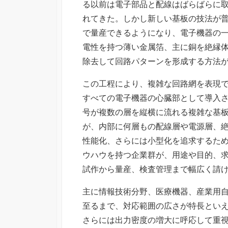
る以前は電子部品と配線はばらばらに
れてきた。しかし新しい基板の技法が
で量産できるようになり、電子機器の
電性を持つ薄い金属箔、主に銅を絶縁
除去して回路パターンを形成する方法
この工程により、複雑な回路網を表現
すべての電子機器の心臓部として導入
号が複数の層を縦横に流れる複雑な基
が、内部に何層もの配線層や電源層、
性能化、さらには小型化を追求するた
ウハウを持つ企業群が、用途や目的、
試作から量産、検査管理まで幅広く請
主に情報技術分野、医療機器、産業用
至るまで、対応範囲の広さが特長とい
さらには出力密度の増大に呼応して重