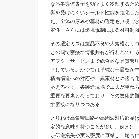
なる半導体素子を効率よく冷却するた
響を受けにくいシールド性能を強化し
た、全体の厚みや基材の選定も無視で
定性、さらには環境規制による材料制
その選定ミスは製品不良や大規模なリ
との間で密接な情報共有が行われてい
アフターサービスまで総合的な品質管
ドしている。かつては単純な一層板が
積層構造への対応や、異素材との複合
応えるべく、各製造現場で工夫が重ね
重要な要素となっており、その技術的
す密接になりつつある。
とりわけ高集積回路や高周波対応部品
定的な意味を持つことが多い。例えば
が伝送損失や実装密度に直結し、場合