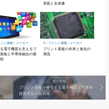
革新と未来像
リント基板
/
メーカー
IT
/
プリント基板
/
メーカー
する電子機器を支えるプ
プリント基板の未来と進化の
ト基板と半導体融合の最
潮流
技術
次の投稿
プリント基板が牽引する電子機器と半導体
技術進化の最前線