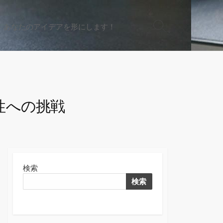
、あなたのアイデアを形にします！
検
索
切
り
替
え
性への挑戦
検索
検索