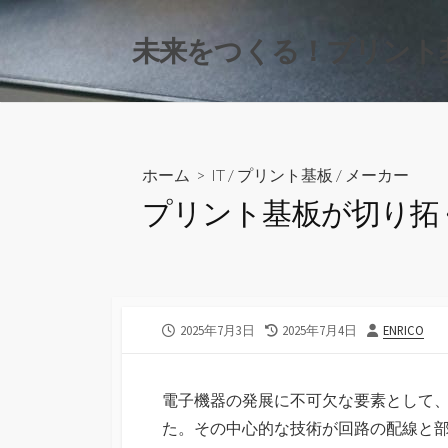
コ
ン
未来をつくる！プリント
テ
ン
ツ
へ
ス
ホーム
>
IT
/
プリント基板
/
メーカー
キ
プリント基板が切り拓
ッ
プ
公
最
投
2025年7月3日
2025年7月4日
ENRICO
開
終
稿
日
更
者
新
電子機器の発展に不可欠な要素として
日
た。
その中心的な技術が回路の配線と