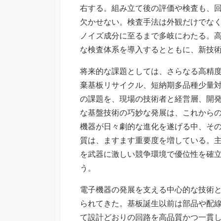
右する。組み立て後の評価や検査も、
欠かせない。検査手法は外観だけでな
ノイズ成分に至るまで多岐にわたる。
な検査体系を導入するとともに、新技
将来的な課題としては、さらなる高精
棄基板リサイクル、短納期多品種少量
の課題を、現場の技術者と経営層、開
な基盤技術の巧妙な発展は、これから
機器が日々劇的な進化を遂げる中、そ
質は、ますます重要度を増している。
を武器に激しい競争環境で優位性を確
う。
電子機器の発展を支える中心的な技術
られてきた。基板誕生以前は部品や配
て設計どおりの回路を高品質かつ一貫