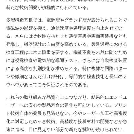
新たな技術開発が積極的に行われている。
多層構造基板では、電源層やグランド層が設けられることで
電磁波の影響を抑え、通信速度や処理速度を向上させてい
る。さらには柔軟性を持たせた薄型基板や両面実装板なども
登場し、機器設計の自由度を高めている。製造過程における
検査工程は非常に慎重を要する。機能不良を未然に防ぐため
には視覚検査や電気的な導通テスト、さらには自動検査装置
による高度な判別技術が求められる。特に複雑な回路パター
ンや微細なはんだ付け部分は、専門的な検査技術と長年のノ
ウハウがあってこそ保証されるのである。
これらの取り組みが品質向上につながり、結果的にエンドユ
ーザーへの安心や製品寿命の延伸を可能としている。プリン
ト技術自体の発展も見逃せない。今やレーザー加工や高密度
化に対応しためっき技術、高精度な接着材料の開発などが急
速に進み、目に見えない部分で新たな挑戦が続けられてい