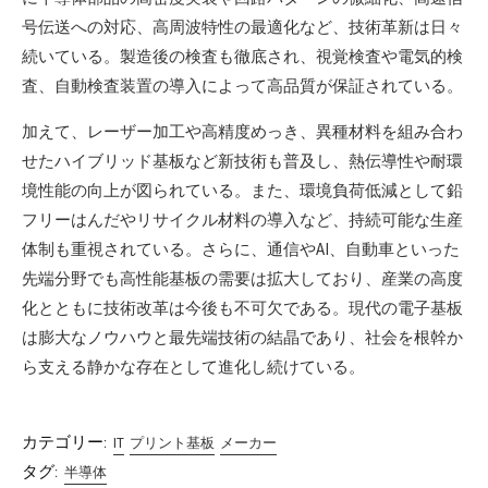
号伝送への対応、高周波特性の最適化など、技術革新は日々
続いている。製造後の検査も徹底され、視覚検査や電気的検
査、自動検査装置の導入によって高品質が保証されている。
加えて、レーザー加工や高精度めっき、異種材料を組み合わ
せたハイブリッド基板など新技術も普及し、熱伝導性や耐環
境性能の向上が図られている。また、環境負荷低減として鉛
フリーはんだやリサイクル材料の導入など、持続可能な生産
体制も重視されている。さらに、通信やAI、自動車といった
先端分野でも高性能基板の需要は拡大しており、産業の高度
化とともに技術改革は今後も不可欠である。現代の電子基板
は膨大なノウハウと最先端技術の結晶であり、社会を根幹か
ら支える静かな存在として進化し続けている。
カテゴリー:
IT
プリント基板
メーカー
タグ:
半導体