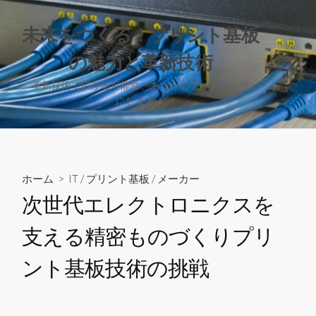
コ
ン
未来をつくる！プリント基板
テ
の魅力と革新技術
ン
検
ツ
索
革新技術で広がる可能性、あなたのアイデアを形
へ
切
にします！
り
ス
替
キ
え
ッ
プ
ホーム
>
IT
/
プリント基板
/
メーカー
次世代エレクトロニクスを
支える精密ものづくりプリ
ント基板技術の挑戦