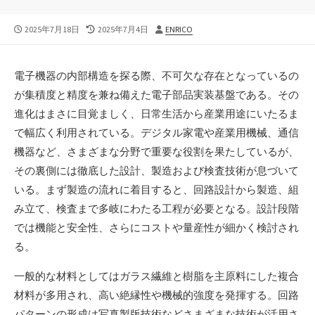
公
最
投
2025年7月18日
2025年7月4日
ENRICO
開
終
稿
日
更
者
新
電子機器の内部構造を探る際、不可欠な存在となっているの
日
が集積度と精度を兼ね備えた電子部品実装基盤である。
その
進化はまさに目覚ましく、日常生活から産業用途にいたるま
で幅広く利用されている。デジタル家電や産業用機械、通信
機器など、さまざまな分野で重要な役割を果たしているが、
その裏側には徹底した設計、製造および検査技術が息づいて
いる。まず製造の流れに着目すると、回路設計から製造、組
み立て、検査まで多岐にわたる工程が必要となる。設計段階
では機能と安全性、さらにコストや量産性が細かく検討され
る。
一般的な材料としてはガラス繊維と樹脂を主原料にした複合
材料が多用され、高い絶縁性や機械的強度を発揮する。回路
パターンの形成は写真製版技術などさまざまな技術が活用さ