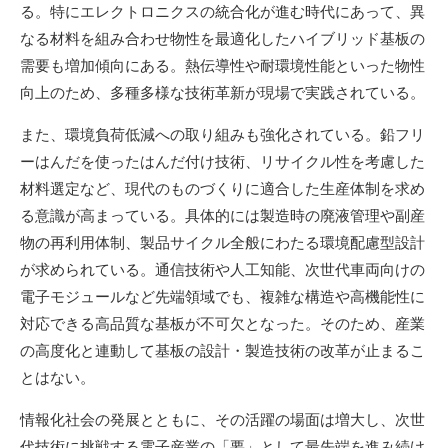
る。特にエレクトロニクスの統合化が進む時代にあって、異
なる材料を組み合わせ物性を最適化したハイブリッド基板の
需要も増加傾向にある。熱伝導性や耐環境性能といった物性
向上のため、多種多様な技術革新が現場で実践されている。
また、環境負荷低減への取り組みも強化されている。鉛フリ
ーはんだを使ったはんだ付け技術、リサイクル性を考慮した
材料選定など、現代のものづくりに適合した生産体制を求め
る意識が高まっている。具体的には製造時の廃液管理や副産
物の再利用体制、製品サイクル全般にわたる環境配慮型設計
が求められている。通信技術や人工知能、次世代車両向けの
電子モジュールなど先端領域でも、複雑な構造や高機能性に
対応できる高品質な基板が不可欠となった。そのため、産業
の高度化と連動して基板の設計・製造技術の改革が止まるこ
とはない。
情報化社会の発展とともに、その活躍の場面は増大し、次世
代技術に挑戦する電子産業の「要」として最先端を進み続け