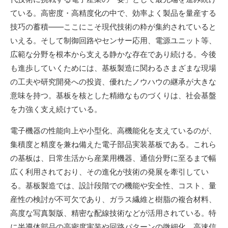
ている。高密度・高精度化の中で、効率よく製品を量産する
技巧の蓄積――ここにこそ現代技術の粋が集約されていると
いえる。そして制御回路やセンサー応用、電源ユニット等、
広範な分野を根本から支える静かな存在であり続ける。今後
も進歩していくためには、基板製造に関わるさまざまな現場
の工夫や研究開発への投資、優れたノウハウの継承が大きな
意味を持つ。基板を核とした精緻なものづくりは、社会基盤
を力強く支え続けている。
電子機器の性能向上や小型化、高機能化を支えているのが、
集積度と精度を兼ね備えた電子部品実装基板である。これら
の基板は、日常生活から産業用機器、通信分野に至るまで幅
広く利用されており、その進化が技術の発展を牽引してい
る。基板製造では、設計段階での機能や安全性、コスト、量
産性の検討が不可欠であり、ガラス繊維と樹脂の複合材料、
高度な写真製版、精密な配線技術などが活用されている。特
に半導体部品の高密度実装や回路パターンの微細化、高速信