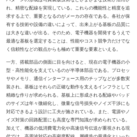
れ、精密な配線を実現している。これらの機能性と精度を追
求する上で、重要となるのがメーカの存在である。各社が保
有する技術や設備の違いによって、出来上がる基板の品質に
は大きな違いが出る。そのため、電子機器を開発するうえで
最適な基板を選定することは、性能やコスト競争力だけでな
く信頼性などの観点からも極めて重要な要素といえる。
一方、搭載部品の側面に目を向けると、現在の電子機器の小
型・高性能化を支えているのが半導体部品である。プロセッ
サやメモリ、通信インターフェース用のチップなどが多数実
装され、基板はそれらの正確な動作を支えるインフラとして
精緻な作りが求められる。基板上に形成される配線やパッド
のサイズは年々微細化し、微量な信号損失やノイズ干渉にも
対応できるよう設計に工夫が施されている。また、電源やノ
イズ対策の回路配置にも高度な専門知識が求められている。
加えて、機器の低消費電力化や高速信号伝送が重視される現
代では、高周波対応や高密度配線、層構造の最適化といった