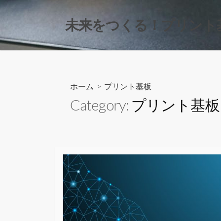
コ
ン
未来をつくる！プリント
テ
ン
ツ
へ
ス
ホーム
> プリント基板
キ
Category:
プリント基板
ッ
プ