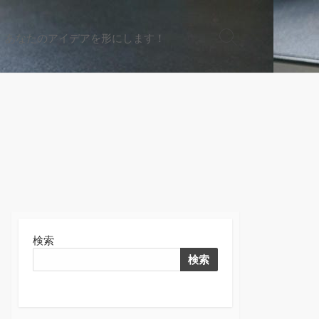
、あなたのアイデアを形にします！
検
索
切
り
替
え
検索
検索