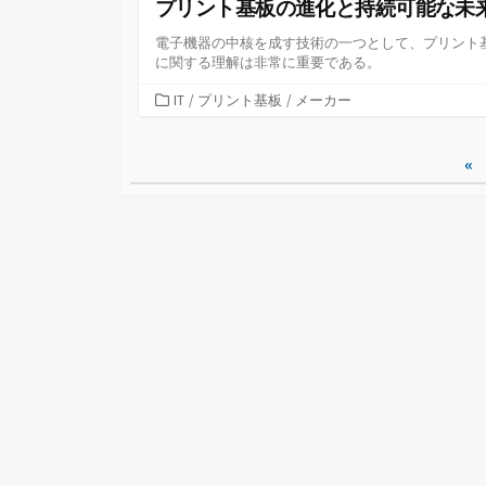
プリント基板の進化と持続可能な未
電子機器の中核を成す技術の一つとして、プリント
に関する理解は非常に重要である。
カ
IT
/
プリント基板
/
メーカー
テ
ゴ
投
«
リ
ー
稿
の
ペ
ー
ジ
送
り