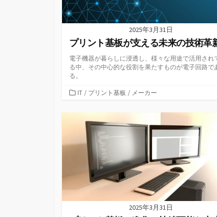
2025年3月31日
プリント基板が支える未来の技術革
電子機器が暮らしに浸透し、様々な用途で活用され
る中、その中心的な役割を果たすものが電子回路で
る。
カ
IT
/
プリント基板
/
メーカー
テ
ゴ
リ
ー
2025年3月31日