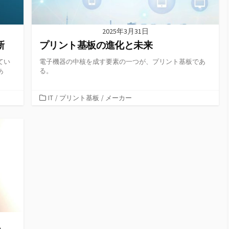
2025年3月31日
新
プリント基板の進化と未来
てい
電子機器の中核を成す要素の一つが、プリント基板であ
あ
る。
カ
IT
/
プリント基板
/
メーカー
テ
ゴ
リ
ー